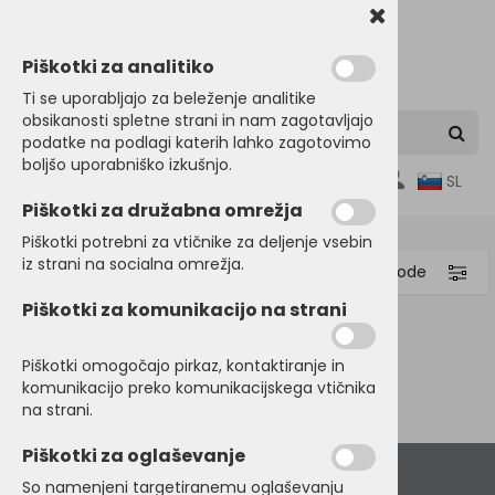
Piškotki za analitiko
Ti se uporabljajo za beleženje analitike
obsikanosti spletne strani in nam zagotavljajo
podatke na podlagi katerih lahko zagotovimo
boljšo uporabniško izkušnjo.
0
SL
Piškotki za družabna omrežja
Piškotki potrebni za vtičnike za deljenje vsebin
iz strani na socialna omrežja.
Filtriraj proizvode
Piškotki za komunikacijo na strani
Domov
POLO MAJICE
Ženske
Piškotki omogočajo pirkaz, kontaktiranje in
komunikacijo preko komunikacijskega vtičnika
na strani.
Piškotki za oglaševanje
So namenjeni targetiranemu oglaševanju